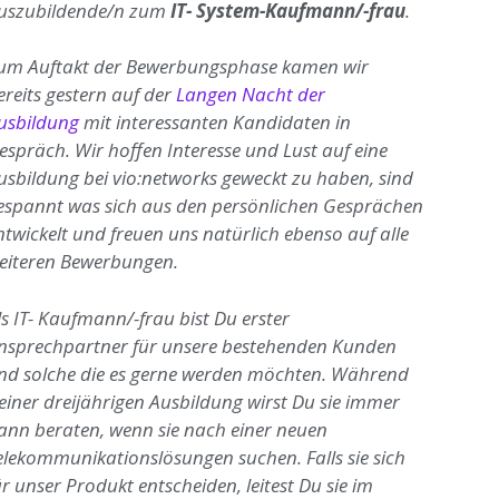
uszubildende/n zum
IT- System-Kaufmann/-frau
.
um Auftakt der Bewerbungsphase kamen wir
ereits gestern auf der
Langen Nacht der
usbildung
mit interessanten Kandidaten in
espräch. Wir hoffen Interesse und Lust auf eine
usbildung bei vio:networks geweckt zu haben, sind
espannt was sich aus den persönlichen Gesprächen
ntwickelt und freuen uns natürlich ebenso auf alle
eiteren Bewerbungen.
ls IT- Kaufmann/-frau bist Du erster
nsprechpartner für unsere bestehenden Kunden
nd solche die es gerne werden möchten. Während
einer dreijährigen Ausbildung wirst Du sie immer
ann beraten, wenn sie nach einer neuen
elekommunikationslösungen suchen. Falls sie sich
ür unser Produkt entscheiden, leitest Du sie im