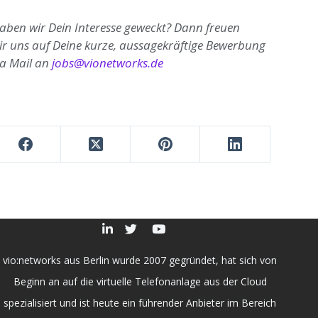
aben wir Dein Interesse geweckt? Dann freuen
ir uns auf Deine kurze, aussagekräftige Bewerbung
ia Mail an
jobs@vionetworks.de
vio:networks aus Berlin wurde 2007 gegründet, hat sich von
Beginn an auf die virtuelle Telefonanlage aus der Cloud
spezialisiert und ist heute ein führender Anbieter im Bereich