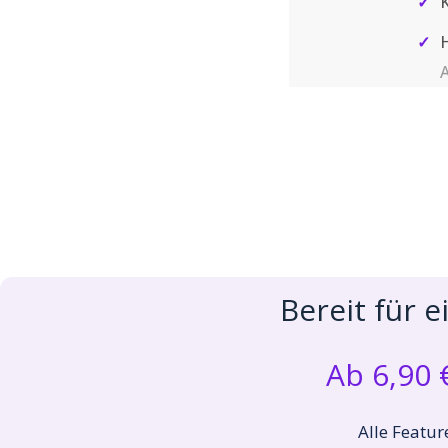
✓
K
✓
H
A
Bereit für 
Ab 6,90 
Alle Featur