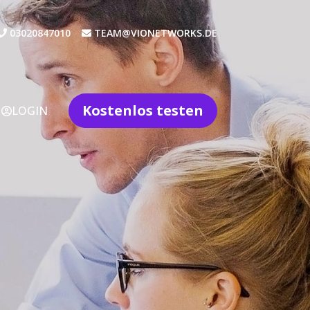
03020847010
TEAM@VIONETWORKS.DE
Kostenlos testen
LOGIN