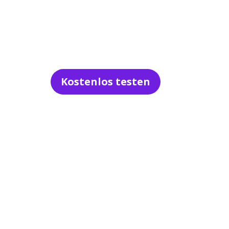
03020847010
TEAM@VIONETWORKS.DE
Kostenlos testen
LOGIN