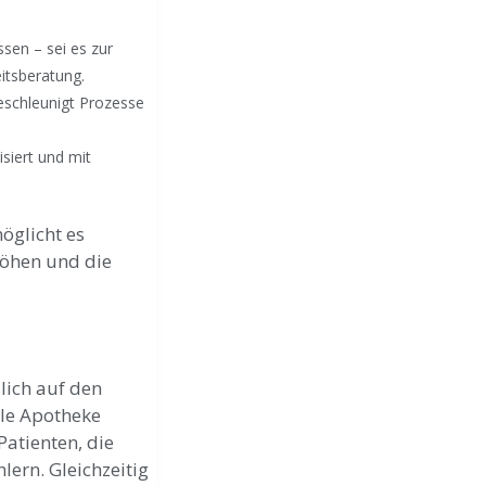
sen – sei es zur
itsberatung.
eschleunigt Prozesse
siert und mit
öglicht es
höhen und die
lich auf den
ale Apotheke
Patienten, die
ern. Gleichzeitig