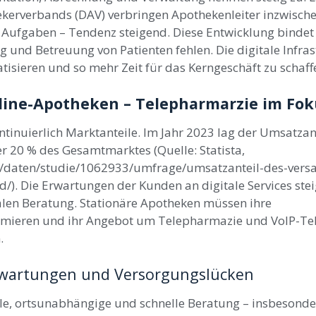
erverbands (DAV) verbringen Apothekenleiter inzwischen
n Aufgaben – Tendenz steigend. Diese Entwicklung bindet
g und Betreuung von Patienten fehlen. Die digitale Infras
tisieren und so mehr Zeit für das Kerngeschäft zu schaff
ine-Apotheken – Telepharmarzie im Fok
inuierlich Marktanteile. Im Jahr 2023 lag der Umsatzan
r 20 % des Gesamtmarktes (Quelle: Statista,
stik/daten/studie/1062933/umfrage/umsatzanteil-des-ver
). Die Erwartungen der Kunden an digitale Services stei
talen Beratung. Stationäre Apotheken müssen ihre
ieren und ihr Angebot um Telepharmazie und VoIP-Tele
.
rwartungen und Versorgungslücken
ble, ortsunabhängige und schnelle Beratung – insbesonde