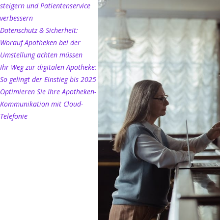
steigern und Patientenservice
verbessern
Datenschutz & Sicherheit:
Worauf Apotheken bei der
Umstellung achten müssen
Ihr Weg zur digitalen Apotheke:
So gelingt der Einstieg bis 2025
Optimieren Sie Ihre Apotheken-
Kommunikation mit Cloud-
Telefonie