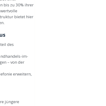
 bis zu 30% ihrer
 wertvolle
truktur bietet hier
en.
us
teil des
sandhandels-im-
gen – von der
fonie erweitern,
re jüngere