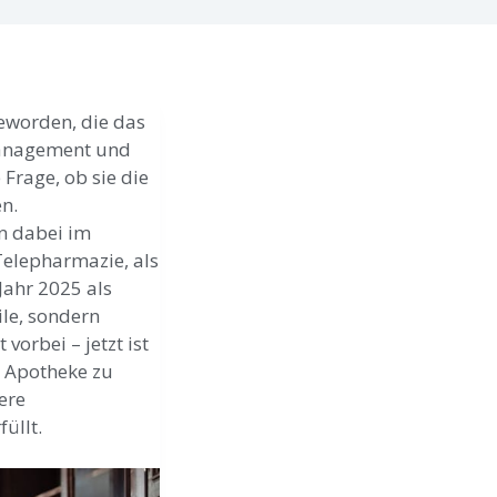
geworden, die das
Management und
Frage, ob sie die
en.
n dabei im
Telepharmazie, als
Jahr 2025 als
ile, sondern
vorbei – jetzt ist
e Apotheke zu
ere
üllt.