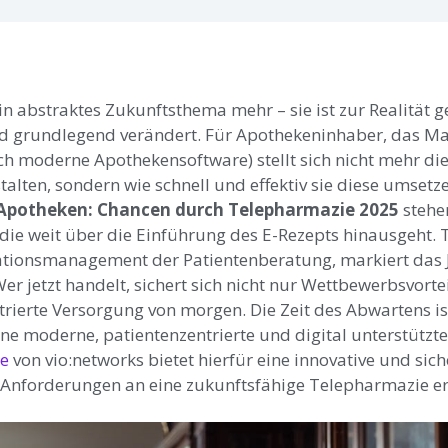
kein abstraktes Zukunftsthema mehr – sie ist zur Realität 
d grundlegend verändert. Für Apothekeninhaber, das 
ch moderne Apothekensoftware) stellt sich nicht mehr die 
talten, sondern wie schnell und effektiv sie diese umsetz
n Apotheken: Chancen durch Telepharmazie 2025
stehe
 die weit über die Einführung des E-Rezepts hinausgeht. 
ikationsmanagement
der Patientenberatung, markiert das 
 jetzt handelt, sichert sich nicht nur Wettbewerbsvorte
trierte Versorgung von morgen. Die Zeit des Abwartens ist 
ne moderne, patientenzentrierte und digital unterstützt
ge
von vio:networks bietet hierfür eine innovative und sich
Anforderungen an eine zukunftsfähige Telepharmazie erf