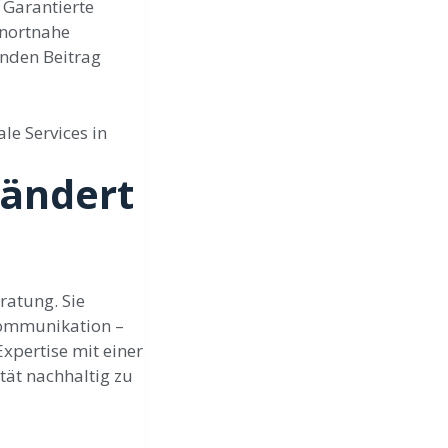
 Garantierte
hnortnahe
enden Beitrag
le Services in
rändert
ratung. Sie
Kommunikation –
xpertise mit einer
tät nachhaltig zu