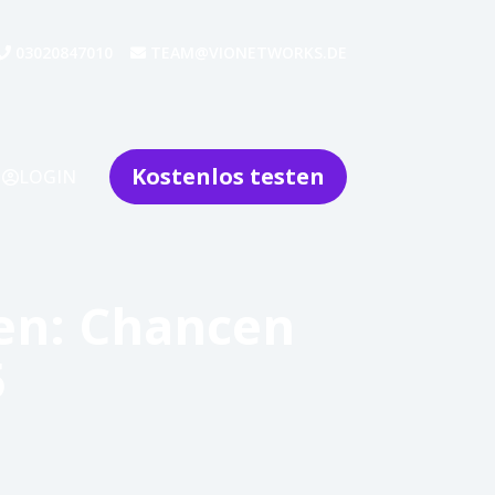
03020847010
TEAM@VIONETWORKS.DE
Kostenlos testen
LOGIN
ken: Chancen
5