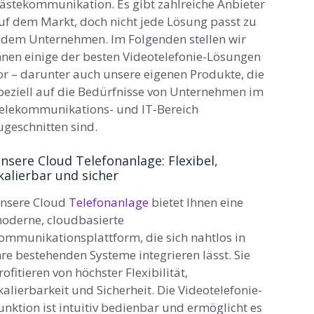
ästekommunikation. Es gibt zahlreiche Anbieter
uf dem Markt, doch nicht jede Lösung passt zu
edem Unternehmen. Im Folgenden stellen wir
hnen einige der besten Videotelefonie-Lösungen
or – darunter auch unsere eigenen Produkte, die
peziell auf die Bedürfnisse von Unternehmen im
elekommunikations- und IT-Bereich
ugeschnitten sind.
nsere Cloud Telefonanlage: Flexibel,
kalierbar und sicher
nsere Cloud
Telefonanlage
bietet Ihnen eine
oderne, cloudbasierte
ommunikationsplattform, die sich nahtlos in
hre bestehenden Systeme integrieren lässt. Sie
rofitieren von höchster Flexibilität,
kalierbarkeit und Sicherheit. Die Videotelefonie-
unktion ist intuitiv bedienbar und ermöglicht es