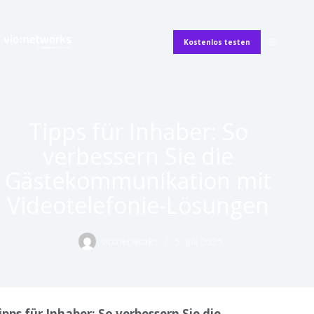
Kostenlos testen
Tipps für Inhaber: So
verbessern Sie die
Gästekommunikation mit
Videotelefonie-Lösungen
vio:networks
5. Juli 2025
ipps für Inhaber: So verbessern Sie die