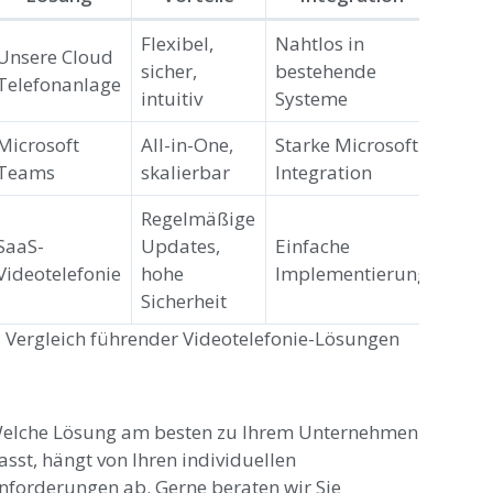
Flexibel,
Nahtlos in
Unsere Cloud
sicher,
bestehende
Telefonanlage
intuitiv
Systeme
Microsoft
All-in-One,
Starke Microsoft-
Teams
skalierbar
Integration
Regelmäßige
SaaS-
Updates,
Einfache
Videotelefonie
hohe
Implementierung
Sicherheit
Vergleich führender Videotelefonie-Lösungen
elche Lösung am besten zu Ihrem Unternehmen
asst, hängt von Ihren individuellen
nforderungen ab. Gerne beraten wir Sie