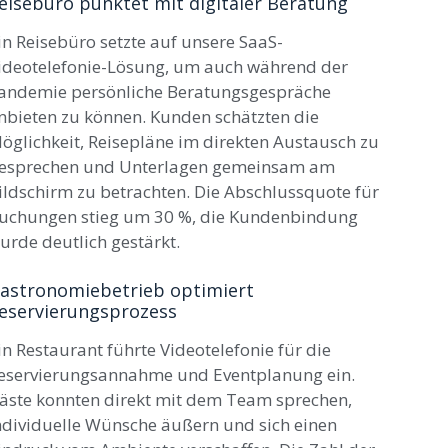
eisebüro punktet mit digitaler Beratung
in Reisebüro setzte auf unsere SaaS-
ideotelefonie-Lösung, um auch während der
andemie persönliche Beratungsgespräche
nbieten zu können. Kunden schätzten die
öglichkeit, Reisepläne im direkten Austausch zu
esprechen und Unterlagen gemeinsam am
ildschirm zu betrachten. Die Abschlussquote für
uchungen stieg um 30 %, die Kundenbindung
urde deutlich gestärkt.
astronomiebetrieb optimiert
eservierungsprozess
in Restaurant führte Videotelefonie für die
eservierungsannahme und Eventplanung ein.
äste konnten direkt mit dem Team sprechen,
ndividuelle Wünsche äußern und sich einen