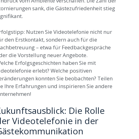
indruck vom Ambiente verschaffen. Die Zahl der
tornierungen sank, die Gästezufriedenheit stieg
ignifikant.
rfolgstipp: Nutzen Sie Videotelefonie nicht nur
ür den Erstkontakt, sondern auch für die
achbetreuung – etwa für Feedbackgespräche
der die Vorstellung neuer Angebote.
elche Erfolgsgeschichten haben Sie mit
ideotelefonie erlebt? Welche positiven
eränderungen konnten Sie beobachten? Teilen
ie Ihre Erfahrungen und inspirieren Sie andere
nternehmen!
ukunftsausblick: Die Rolle
er Videotelefonie in der
Gästekommunikation