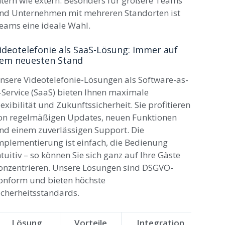
ntern wie extern. Besonders für größere Teams
nd Unternehmen mit mehreren Standorten ist
eams eine ideale Wahl.
ideotelefonie als SaaS-Lösung: Immer auf
em neuesten Stand
nsere Videotelefonie-Lösungen als Software-as-
-Service (SaaS) bieten Ihnen maximale
lexibilität und Zukunftssicherheit. Sie profitieren
on regelmäßigen Updates, neuen Funktionen
nd einem zuverlässigen Support. Die
mplementierung ist einfach, die Bedienung
ntuitiv – so können Sie sich ganz auf Ihre Gäste
onzentrieren. Unsere Lösungen sind DSGVO-
onform und bieten höchste
icherheitsstandards.
Lösung
Vorteile
Integration