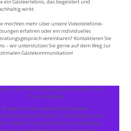
ie ein Gästeerlebnis, das begeistert und
achhaltig wirkt.
ie möchten mehr über unsere Videotelefonie-
ösungen erfahren oder ein individuelles
eratungsgespräch vereinbaren? Kontaktieren Sie
ns – wir unterstützen Sie gerne auf dem Weg zur
ptimalen Gästekommunikation!
mieren Sie Ihre Restaurantkommunikation mit
Cloud-Telefonie
Erleben Sie, wie unsere cloudbasierte
fonielösung die Effizienz in Ihrem Restaurant
gert. Melden Sie sich jetzt für eine kostenlose
emo an und entdecken Sie die Vorteile für