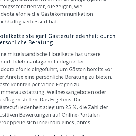
rfolgsszenarien vor, die zeigen, wie
ideotelefonie die Gästekommunikation
achhaltig verbessert hat.
otelkette steigert Gästezufriedenheit durch
ersönliche Beratung
ine mittelständische Hotelkette hat unsere
loud Telefonanlage mit integrierter
ideotelefonie eingeführt, um Gästen bereits vor
er Anreise eine persönliche Beratung zu bieten.
äste konnten per Video Fragen zu
immerausstattung, Wellnessangeboten oder
usflügen stellen. Das Ergebnis: Die
ästezufriedenheit stieg um 25 %, die Zahl der
ositiven Bewertungen auf Online-Portalen
erdoppelte sich innerhalb eines Jahres.