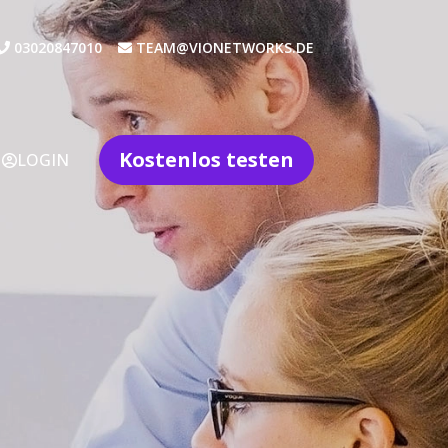
03020847010
TEAM@VIONETWORKS.DE
Kostenlos testen
LOGIN