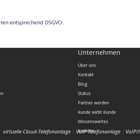
aten entsprechend DSGVO.
Unternehmen
Über uns
Kontakt
Blog
en
Status
Partner werden
Kunde wirbt Kunde
Wissenswertes
:
virtuelle Cloud-Telefonanlage
|
VoIP Telefonanlage
|
VoIP/I
Karriere