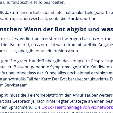
 und fallabschließend bearbeiten.
s dazu. In einem Betrieb mit internationaler Belegschaft spr
ischen Sprachen wechselt, senkt die Hürde spürbar.
schen: Wann der Bot abgibt und was
te er alles, verliert beim ersten schwierigen Fall das Vertraue
 der Bot merkt, dass er nicht weiterkommt, weil die Angabe
eziell ist, übergibt er an einen Menschen.
itgibt. Ein guter Handoff übergibt das komplette Gesprächsp
rsteller, Baujahr, genannte Symptome, geprüfte Kandidaten.
ehört hat, ohne dass der Kunde alles noch einmal erzählen m
tanhydraulik-Fall der Kern: Der Bot bereitet strukturierte 
eim Serviceteam.
ppt, muss die Telefonieplattform den Anruf sauber weiterr
ickt das Gespräch je nach hinterlegter Strategie an einen be
r ein Sprachmenü. Die
Cloud-Telefonanlage von vio:network