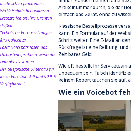
immer. Kunden nennen eine Beze
heute schon funktioniert
Artikelnummer durch, die der He
Wo Voicebots bei unklaren
einfach das Gerät, ohne zu wisse
Ersatzteilen an ihre Grenzen
stoßen
Klassische Bestellprozesse versag
Technische Voraussetzungen
kann. Ein Formular auf der Webs
Schritt weiter. Eine E-Mail an de
fürs Callcenter
Rückfrage ist eine Reibung, und j
Fazit: Voicebots lösen das
Zeit bares Geld.
Unklarheitsproblem, wenn die
Datenbasis stimmt
Wie oft bestellt Ihr Serviceteam
Der telefonische Unterbau für
unbequem sein. Falsch identifizie
Ihren Voicebot: API und 99,9 %
keinem Report tauchen sie auf, a
Verfügbarkeit
Wie ein Voicebot fe