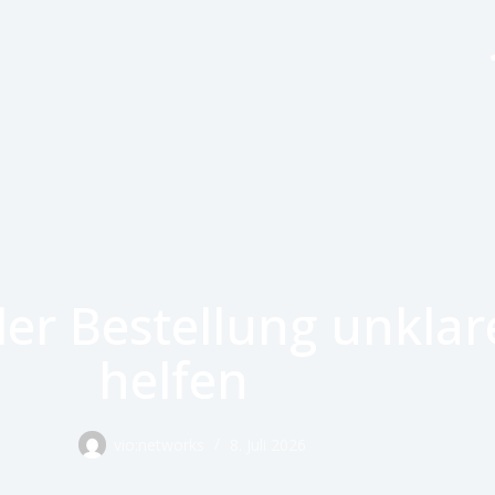
Funktionen
Preise
Hilfe
Kontakt
er Bestellung unklare
helfen
vio:networks
8. Juli 2026