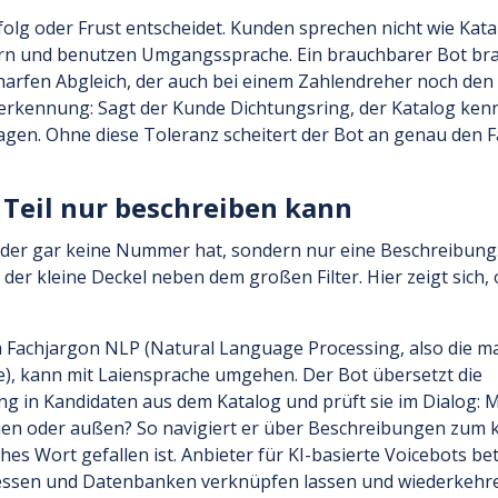
folg oder Frust entscheidet. Kunden sprechen nicht wie Kata
fern und benutzen Umgangssprache. Ein brauchbarer Bot bra
arfen Abgleich, der auch bei einem Zahlendreher noch den 
rkennung: Sagt der Kunde Dichtungsring, der Katalog kenn
gen. Ohne diese Toleranz scheitert der Bot an genau den Fäl
Teil nur beschreiben kann
r, der gar keine Nummer hat, sondern nur eine Beschreibung
der kleine Deckel neben dem großen Filter. Hier zeigt sich,
Fachjargon NLP (Natural Language Processing, also die ma
e), kann mit Laiensprache umgehen. Der Bot übersetzt die
 in Kandidaten aus dem Katalog und prüft sie im Dialog: Me
innen oder außen? So navigiert er über Beschreibungen zum k
es Wort gefallen ist. Anbieter für KI-basierte Voicebots be
zessen und Datenbanken verknüpfen lassen und wiederkehr