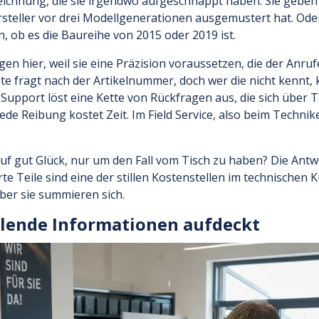
ichnung, die sie irgendwo aufgeschnappt haben. Sie geben
rsteller vor drei Modellgenerationen ausgemustert hat. Ode
n, ob es die Baureihe von 2015 oder 2019 ist.
en hier, weil sie eine Präzision voraussetzen, die der Anrufe
ite fragt nach der Artikelnummer, doch wer die nicht kennt
n Support löst eine Kette von Rückfragen aus, die sich über T
ede Reibung kostet Zeit. Im Field Service, also beim Technike
 auf gut Glück, nur um den Fall vom Tisch zu haben? Die Antw
rte Teile sind eine der stillen Kostenstellen im technischen 
ber sie summieren sich.
hlende Informationen aufdeckt