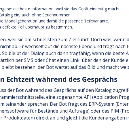
abe: die beste Information, weil sie das Gerät eindeutig macht.
 Katalog ein, auch ohne Seriennummer.
die Modellgeneration und damit die passende Teilevariante.
as defekte Teil überhaupt zu bestimmen.
, weil sie am schnellsten zum Ziel führt. Doch was, wenn d
 nicht ab. Er wechselt auf die nächste Ebene und fragt nach 
So bleibt der Dialog auch dann tragfähig, wenn die beste A
tzlich per SMS oder Chat einen Link, über den der Kunde e
 bleibt bestehen, der Bot wartet auf das Bild und macht weit
n Echtzeit während des Gesprächs
muss der Bot während des Gesprächs auf den Katalog zugreif
rammierschnittstelle, eine sogenannte API (Application Pr
me miteinander sprechen. Der Bot fragt das ERP-System (Ente
menssoftware für Bestände und Aufträge) oder das PIM (Pr
 Produktdaten) direkt ab und gleicht die Kundenangaben i