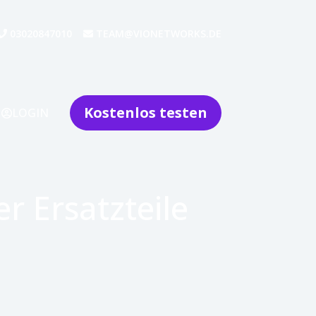
03020847010
TEAM@VIONETWORKS.DE
Kostenlos testen
LOGIN
r Ersatzteile