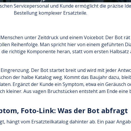
ischen Servicepersonal und Kunde ermöglicht die präzise Ide
Bestellung komplexer Ersatzteile.
enschen unter Zeitdruck und einem Voicebot: Der Bot rät n
vollen Reihenfolge. Man spricht hier von einem geführten Di
 an die richtige Komponente heran, statt vom ersten Halbsatz
e Eingrenzung. Der Bot startet breit und wird mit jeder Ant
t schon der halbe Katalog weg. Kommt das Baujahr dazu, blei
ten. Ergänzt der Kunde ein Symptom, etwa ein Geräusch o
och kleiner. Aus vagen Bruchstücken entsteht am Ende eine 
om, Foto-Link: Was der Bot abfragt
gt, hängt vom Ersatzteilkatalog dahinter ab. Ein paar Angab