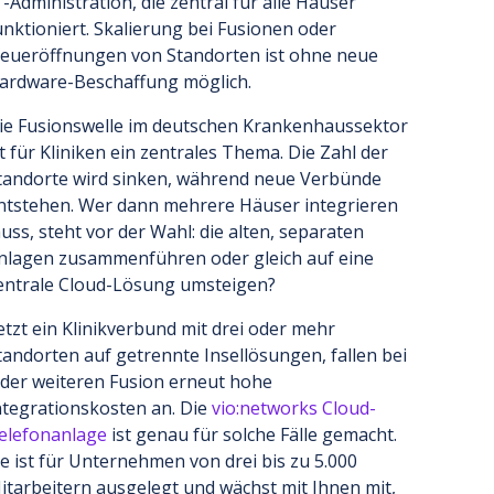
T-Administration, die zentral für alle Häuser
unktioniert. Skalierung bei Fusionen oder
eueröffnungen von Standorten ist ohne neue
ardware-Beschaffung möglich.
ie Fusionswelle im deutschen Krankenhaussektor
st für Kliniken ein zentrales Thema. Die Zahl der
tandorte wird sinken, während neue Verbünde
ntstehen. Wer dann mehrere Häuser integrieren
uss, steht vor der Wahl: die alten, separaten
nlagen zusammenführen oder gleich auf eine
entrale Cloud-Lösung umsteigen?
etzt ein Klinikverbund mit drei oder mehr
tandorten auf getrennte Insellösungen, fallen bei
eder weiteren Fusion erneut hohe
ntegrationskosten an. Die
vio:networks Cloud-
elefonanlage
ist genau für solche Fälle gemacht.
ie ist für Unternehmen von drei bis zu 5.000
itarbeitern ausgelegt und wächst mit Ihnen mit,