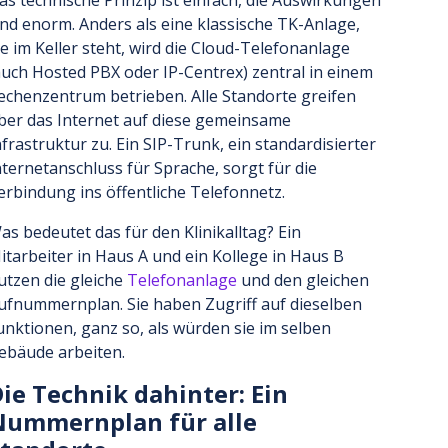
ind enorm. Anders als eine klassische TK-Anlage,
ie im Keller steht, wird die Cloud-Telefonanlage
auch Hosted PBX oder IP-Centrex) zentral in einem
echenzentrum betrieben. Alle Standorte greifen
ber das Internet auf diese gemeinsame
nfrastruktur zu. Ein SIP-Trunk, ein standardisierter
nternetanschluss für Sprache, sorgt für die
erbindung ins öffentliche Telefonnetz.
as bedeutet das für den Klinikalltag? Ein
itarbeiter in Haus A und ein Kollege in Haus B
utzen die gleiche
Telefonanlage
und den gleichen
ufnummernplan. Sie haben Zugriff auf dieselben
unktionen, ganz so, als würden sie im selben
ebäude arbeiten.
ie Technik dahinter: Ein
Nummernplan für alle