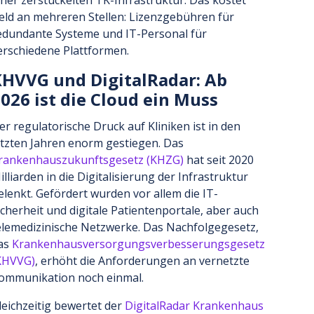
eld an mehreren Stellen: Lizenzgebühren für
edundante Systeme und IT-Personal für
erschiedene Plattformen.
HVVG und DigitalRadar: Ab
026 ist die Cloud ein Muss
er regulatorische Druck auf Kliniken ist in den
etzten Jahren enorm gestiegen. Das
rankenhauszukunftsgesetz (KHZG)
hat seit 2020
illiarden in die Digitalisierung der Infrastruktur
elenkt. Gefördert wurden vor allem die IT-
icherheit und digitale Patientenportale, aber auch
elemedizinische Netzwerke. Das Nachfolgegesetz,
as
Krankenhausversorgungsverbesserungsgesetz
KHVVG)
, erhöht die Anforderungen an vernetzte
ommunikation noch einmal.
leichzeitig bewertet der
DigitalRadar Krankenhaus