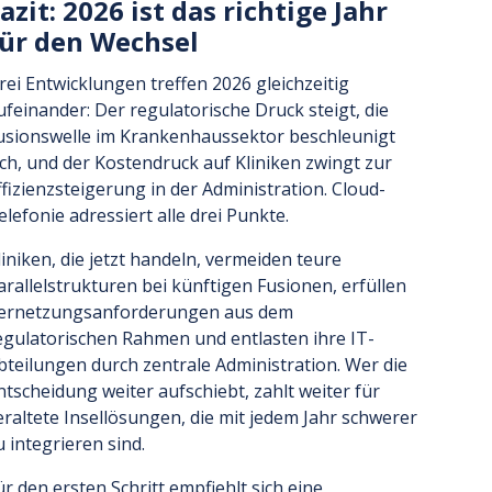
azit: 2026 ist das richtige Jahr
ür den Wechsel
rei Entwicklungen treffen 2026 gleichzeitig
ufeinander: Der regulatorische Druck steigt, die
usionswelle im Krankenhaussektor beschleunigt
ich, und der Kostendruck auf Kliniken zwingt zur
ffizienzsteigerung in der Administration. Cloud-
elefonie adressiert alle drei Punkte.
liniken, die jetzt handeln, vermeiden teure
arallelstrukturen bei künftigen Fusionen, erfüllen
ernetzungsanforderungen aus dem
egulatorischen Rahmen und entlasten ihre IT-
bteilungen durch zentrale Administration. Wer die
ntscheidung weiter aufschiebt, zahlt weiter für
eraltete Insellösungen, die mit jedem Jahr schwerer
u integrieren sind.
ür den ersten Schritt empfiehlt sich eine