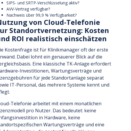
SIPS- und SRTP-Verschlüsselung aktiv?
AVV-Vertrag verfügbar?
Nachweis über 99,9 % Verfügbarkeit?
utzung von Cloud-Telefonie
ur Standortvernetzung: Kosten
nd ROI realistisch einschätzen
ie Kostenfrage ist für Klinikmanager oft der erste
inwand. Dabei lohnt ein genauerer Blick auf die
ergleichsbasis. Eine klassische TK-Anlage erfordert
ardware-Investitionen, Wartungsverträge und
izenzgebühren für jede Standortanlage separat
owie IT-Personal, das mehrere Systeme kennt und
legt.
loud-Telefonie arbeitet mit einem monatlichen
izenzmodell pro Nutzer. Das bedeutet: keine
nfangsinvestition in Hardware, keine
tandortspezifischen Wartungsverträge und eine