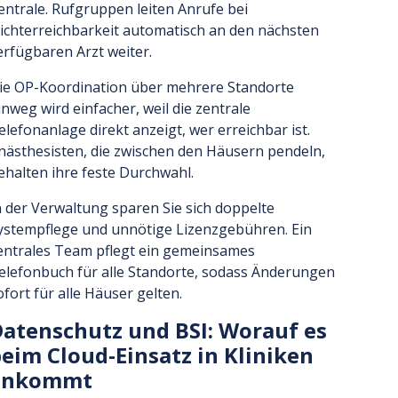
entrale. Rufgruppen leiten Anrufe bei
ichterreichbarkeit automatisch an den nächsten
erfügbaren Arzt weiter.
ie OP-Koordination über mehrere Standorte
inweg wird einfacher, weil die zentrale
elefonanlage direkt anzeigt, wer erreichbar ist.
nästhesisten, die zwischen den Häusern pendeln,
ehalten ihre feste Durchwahl.
n der Verwaltung sparen Sie sich doppelte
ystempflege und unnötige Lizenzgebühren. Ein
entrales Team pflegt ein gemeinsames
elefonbuch für alle Standorte, sodass Änderungen
ofort für alle Häuser gelten.
atenschutz und BSI: Worauf es
eim Cloud-Einsatz in Kliniken
ankommt