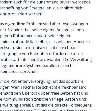
ondern auch für die zunehmend teurer werdende
eschaffung von Ersatzteilen, die schlicht nicht
ehr produziert werden.
as eigentliche Problem sind aber Insellösungen.
eder Standort hat seine eigene Anlage, seinen
igenen Rufnummernplan, seine eigene
dministration. Mitarbeiter, die zwischen Häusern
echseln, sind telefonisch nicht erreichbar.
erlegungen von Patienten erfordern externe
nrufe statt interner Durchwahlen. Die Verwaltung
flegt mehrere Systeme parallel, die nicht
iteinander sprechen.
ür die Patientenversorgung hat das spürbare
olgen. Wenn Fachärzte schlecht erreichbar sind,
iemand den Überblick über freie Betten hat und
ie Kommunikation zwischen Pflege, Ärzten und
erwaltung abreißt, ist das die direkte Konsequenz
iner zerstückelten TK-Infrastruktur. Das kostet