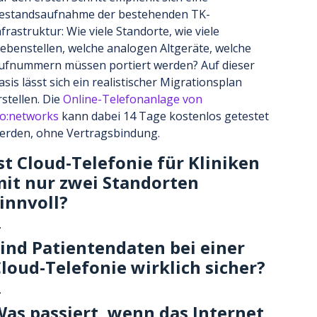
estandsaufnahme der bestehenden TK-
nfrastruktur: Wie viele Standorte, wie viele
ebenstellen, welche analogen Altgeräte, welche
ufnummern müssen portiert werden? Auf dieser
asis lässt sich ein realistischer Migrationsplan
rstellen. Die
Online-Telefonanlage von
io:networks
kann dabei 14 Tage kostenlos getestet
erden, ohne Vertragsbindung.
st Cloud-Telefonie für Kliniken
it nur zwei Standorten
innvoll?
ind Patientendaten bei einer
loud-Telefonie wirklich sicher?
as passiert, wenn das Internet