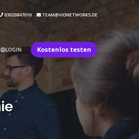
03020847010
TEAM@VIONETWORKS.DE
Kostenlos testen
LOGIN
e​