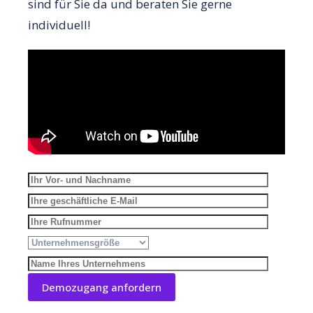
sind für Sie da und beraten Sie gerne
individuell!
Please le